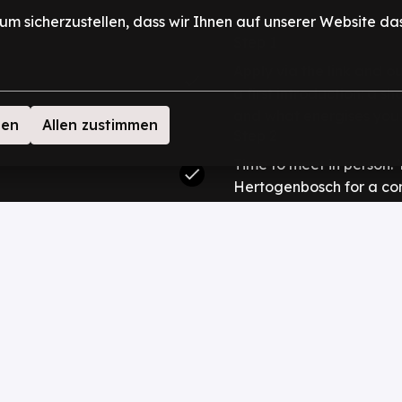
m sicherzustellen, dass wir Ihnen auf unserer Website das 
Step 1
Apply via the link and our
a first introduction: a s
and what energises you
men
Allen zustimmen
Step 2
Time to meet in person. You
Hertogenbosch for a conv
another team member.
Step 3
You complete a technica
the second interview, we
deeper with follow-up qu
Step 4
Everyone excited? Great!
accept, we kick off your
you to the team! 