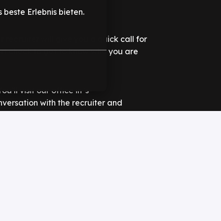
beste Erlebnis bieten.
 recruiter will give you a quick call for 
hort check to get to know who you are 
!
’ll visit our office in ‘s-
ersation with the recruiter and 
l and/or personal assessment. During 
 review it together and dive a bit 
estions.
 We’ll prepare the offer. Once you 
 onboarding and officially welcome 