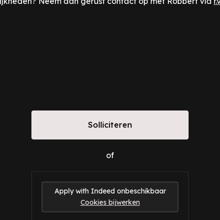
lijkheden? Neem dan gerust contact op met Robbert via
r
Solliciteren
of
Apply with Indeed
onbeschikbaar
Cookies bijwerken