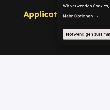
Wir verwenden Cookies, u
Application
 process
Mehr Optionen
Notwendigen zustim