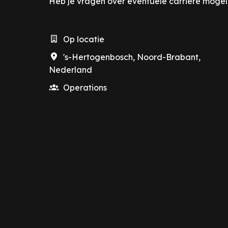
Heb je vragen over eventuele carrière moge
Op locatie
's-Hertogenbosch
,
Noord-Brabant
,
Nederland
Operations