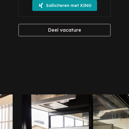
Solliciteren met XING
Deel vacature